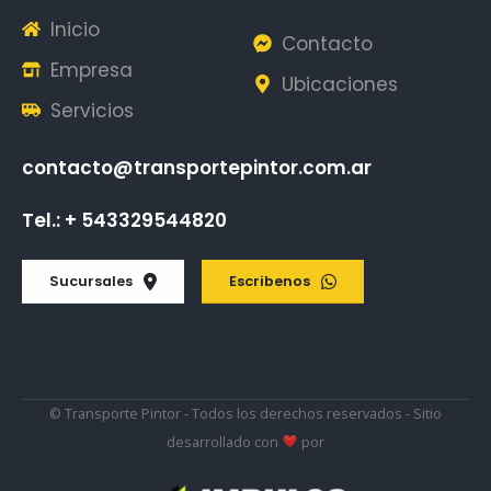
Inicio
Contacto
Empresa
Ubicaciones
Servicios
contacto@transportepintor.com.ar
Tel.: + 543329544820
Sucursales
Escribenos
© Transporte Pintor - Todos los derechos reservados - Sitio
desarrollado con
por