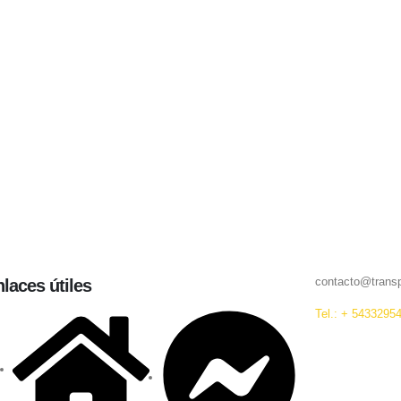
laces útiles
contacto@transp
Tel.: + 5433295